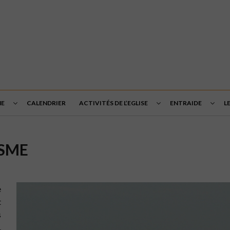
ME
CALENDRIER
ACTIVITÉS DE L’EGLISE
ENTRAIDE
L
ISME
e
t
s
,