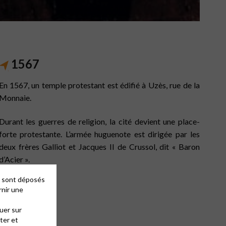
1567
En 1567, un temple protestant est édifié à Uzès, rue de la
Monnaie.
Durant les guerres de religion, la cité devient une place-
forte protestante. L’armée huguenote est dirigée par les
deux frères Galliot et Jacques II de Crussol, dit « Baron
d’Acier ».
es sont déposés
rnir une
uer sur
ter et